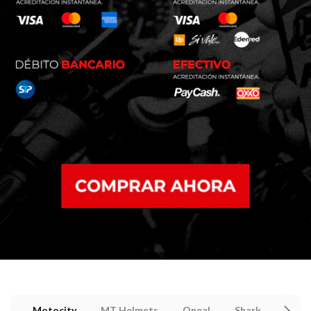
Motocity
MT Helmets
Oneal
Shark
Nola