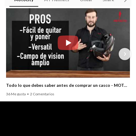
Todo lo que debes saber antes de comprar un casco - MOTOCITY
36 Me gusta
•
2 Comentarios
2