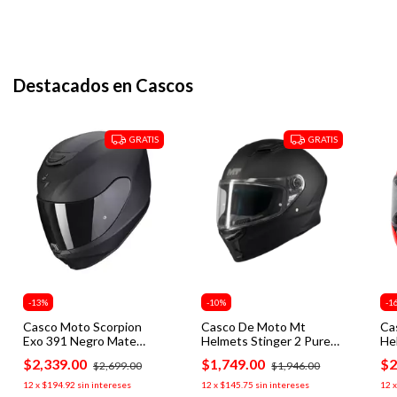
Casco De Moto Mt Helmets Thunder
Casco
4r sv Piqueras B5 +mica Humo
Mc3hs
$3,775.00
$5,8
12
x
$314.58
sin intereses
12
x
$49
Comprar
Com
Destacados en Cascos
GRATIS
GRATIS
-
13
%
-
10
%
-
1
Casco Moto Scorpion
Casco De Moto Mt
Ca
Exo 391 Negro Mate
Helmets Stinger 2 Pure
He
Ece2206 Certificado
A1 Mate
Ya
$2,339.00
$1,749.00
$2
$2,699.00
$1,946.00
12
x
$194.92
sin intereses
12
x
$145.75
sin intereses
12