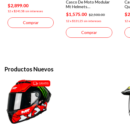
Casco De Moto Modular
Ca
Ece2206 Reflex
$2,899.00
Mt Helmets
Qua
Streetfighter Svs A1
Ne
12
x
$241.58
sin intereses
$1,575.00
$2
$2,500.00
Negro
12
x
$131.25
sin intereses
12
Comprar
Comprar
Productos Nuevos
GRATIS